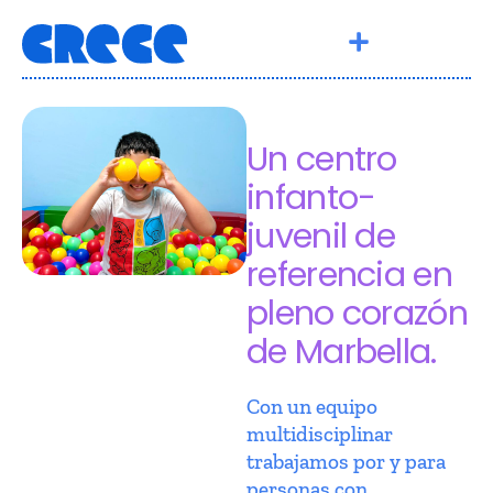
Un centro
infanto-
juvenil de
referencia en
pleno corazón
de Marbella.
Con un equipo
multidisciplinar
trabajamos por y para
personas con