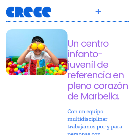
Un centro
infanto-
juvenil de
referencia en
pleno corazón
de Marbella.
Con un equipo
multidisciplinar
trabajamos por y para
personas con