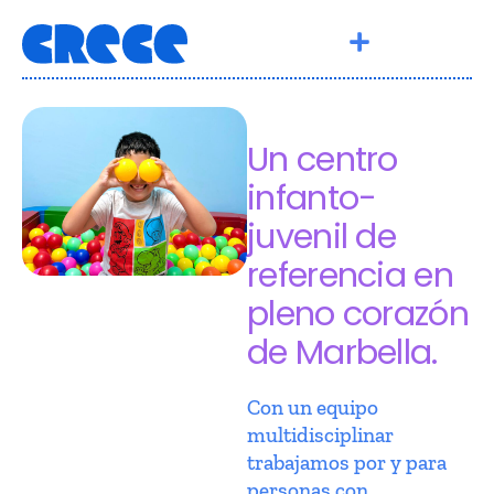
Un centro
infanto-
juvenil de
referencia en
pleno corazón
de Marbella.
Con un equipo
multidisciplinar
trabajamos por y para
personas con