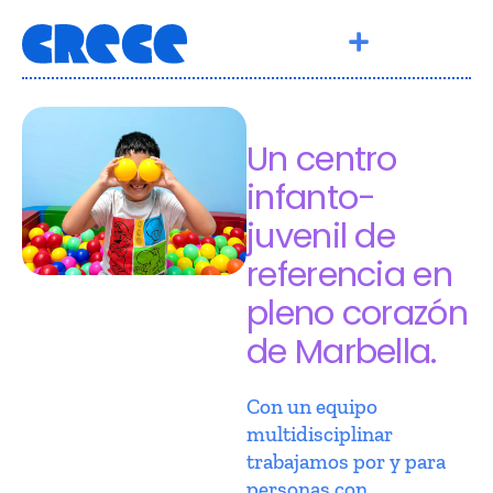
Un centro
infanto-
juvenil de
referencia en
pleno corazón
de Marbella.
Con un equipo
multidisciplinar
trabajamos por y para
personas con