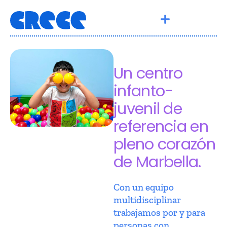
Un centro
infanto-
juvenil de
referencia en
pleno corazón
de Marbella.
Con un equipo
multidisciplinar
trabajamos por y para
personas con