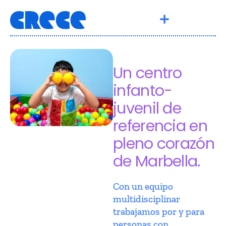
Un centro
infanto-
juvenil de
referencia en
pleno corazón
de Marbella.
Con un equipo
multidisciplinar
trabajamos por y para
personas con