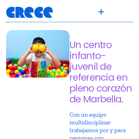
Un centro
infanto-
juvenil de
referencia en
pleno corazón
de Marbella.
Con un equipo
multidisciplinar
trabajamos por y para
personas con