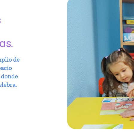
s
as.
plio de
pacio
r donde
elebra.