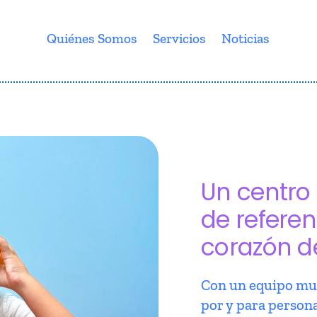
Quiénes Somos
Servicios
Noticias
Un centro 
de referen
corazón d
Con un equipo mul
por y para person