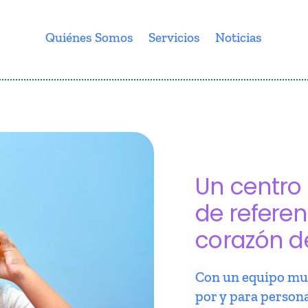
Quiénes Somos
Servicios
Noticias
Un centro 
de referen
corazón d
Con un equipo mul
por y para person