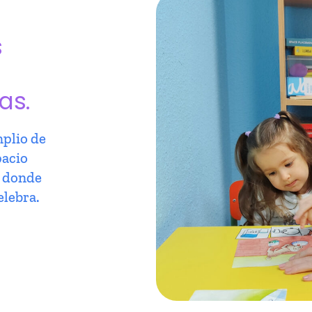
s
as.
plio de
pacio
r donde
elebra.