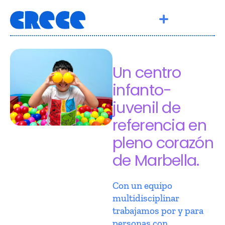
Un centro
infanto-
juvenil de
referencia en
pleno corazón
de Marbella.
Con un equipo
multidisciplinar
trabajamos por y para
personas con