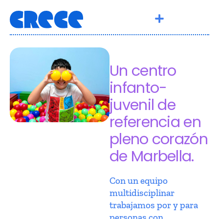
Un centro
infanto-
juvenil de
referencia en
pleno corazón
de Marbella.
Con un equipo
multidisciplinar
trabajamos por y para
personas con