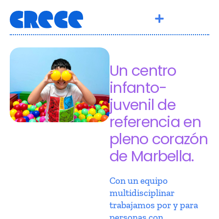
Un centro
infanto-
juvenil de
referencia en
pleno corazón
de Marbella.
Con un equipo
multidisciplinar
trabajamos por y para
personas con