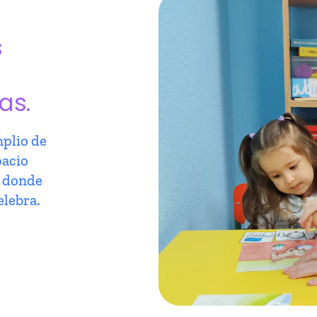
s
as.
plio de
pacio
r donde
elebra.