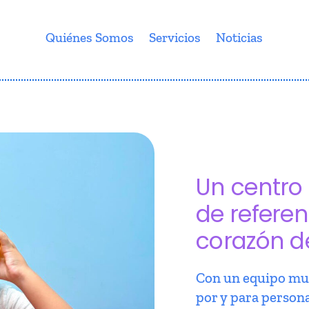
Quiénes Somos
Servicios
Noticias
Un centro 
de referen
corazón d
Con un equipo mul
por y para person