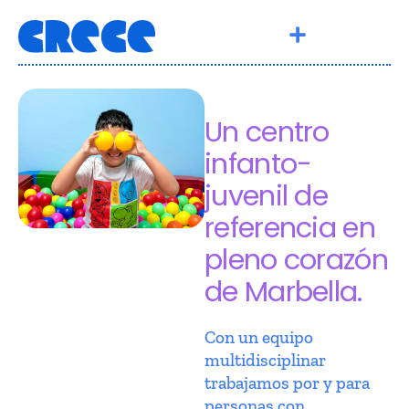
Un centro
infanto-
juvenil de
referencia en
pleno corazón
de Marbella.
Con un equipo
multidisciplinar
trabajamos por y para
personas con