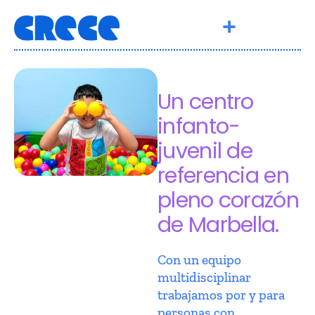
Un centro
infanto-
juvenil de
referencia en
pleno corazón
de Marbella.
Con un equipo
multidisciplinar
trabajamos por y para
personas con