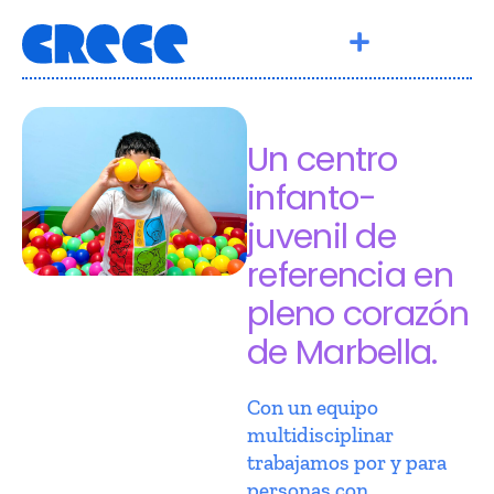
Un centro
infanto-
juvenil de
referencia en
pleno corazón
de Marbella.
Con un equipo
multidisciplinar
trabajamos por y para
personas con