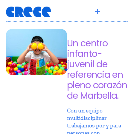
Un centro
infanto-
juvenil de
referencia en
pleno corazón
de Marbella.
Con un equipo
multidisciplinar
trabajamos por y para
personas con