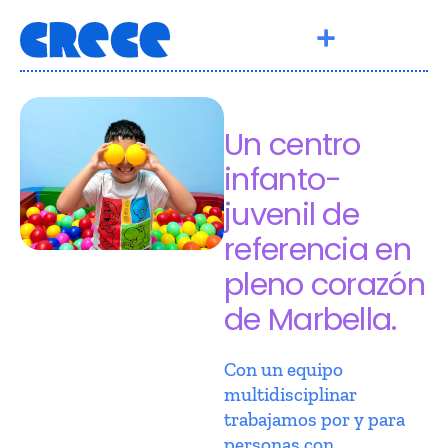
Un centro
infanto-
juvenil de
referencia en
pleno corazón
de Marbella.
Con un equipo
multidisciplinar
trabajamos por y para
personas con