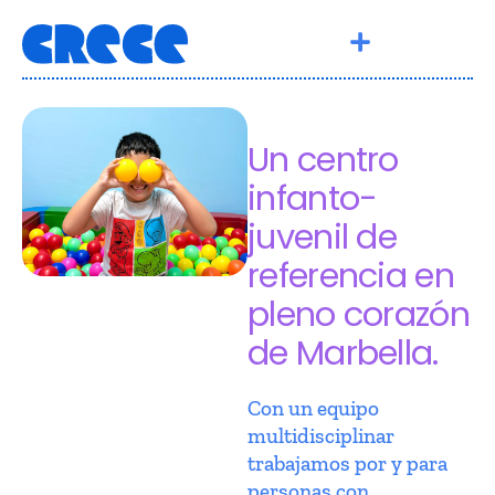
Un centro
infanto-
juvenil de
referencia en
pleno corazón
de Marbella.
Con un equipo
multidisciplinar
trabajamos por y para
personas con