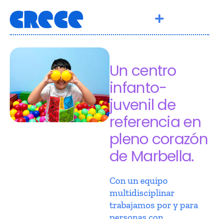
Un centro
infanto-
juvenil de
referencia en
pleno corazón
de Marbella.
Con un equipo
multidisciplinar
trabajamos por y para
personas con