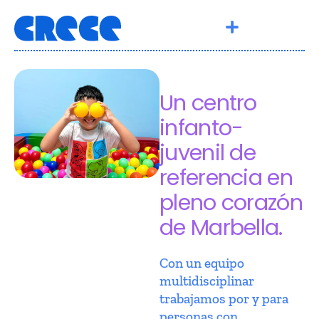
Un centro
infanto-
juvenil de
referencia en
pleno corazón
de Marbella.
Con un equipo
multidisciplinar
trabajamos por y para
personas con