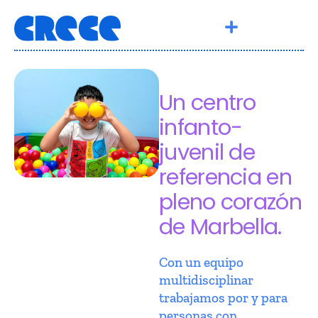
Un centro
infanto-
juvenil de
referencia en
pleno corazón
de Marbella.
Con un equipo
multidisciplinar
trabajamos por y para
personas con