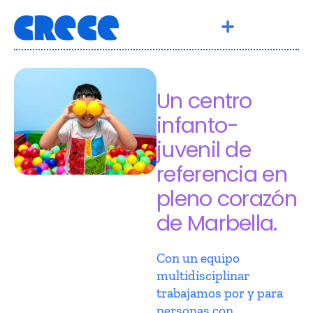
Un centro
infanto-
juvenil de
referencia en
pleno corazón
de Marbella.
Con un equipo
multidisciplinar
trabajamos por y para
personas con